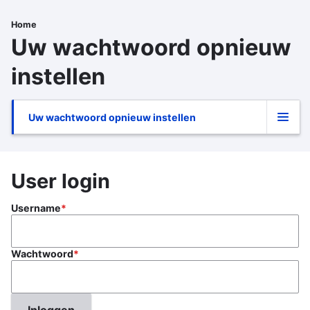
Overslaan
en
Home
Kruimelpad
naar
Uw wachtwoord opnieuw
de
inhoud
instellen
gaan
Uw wachtwoord opnieuw instellen
Primaire
tabs
User login
Username
Wachtwoord