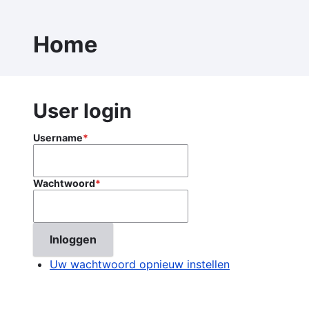
Overslaan
en
Home
naar
de
inhoud
gaan
User login
Username
Wachtwoord
Uw wachtwoord opnieuw instellen